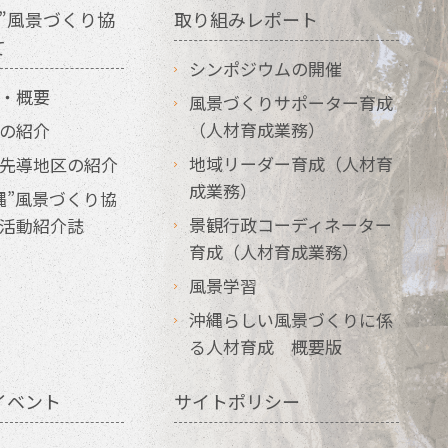
”風景づくり協
取り組みレポート
て
シンポジウムの開催
・概要
風景づくりサポーター育成
（人材育成業務）
の紹介
地域リーダー育成（人材育
先導地区の紹介
成業務）
縄”風景づくり協
景観行政コーディネーター
活動紹介誌
育成（人材育成業務）
風景学習
沖縄らしい風景づくりに係
る人材育成 概要版
イベント
サイトポリシー