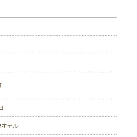
館
1日
急ホテル