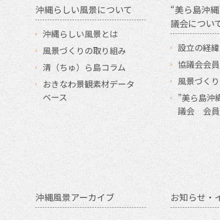
沖縄らしい風景について
“美ら島沖縄
議会につい
沖縄らしい風景とは
設立の経緯
風景づくりの取り組み
協議会会員
清（ちゅ）ら島コラム
風景づくり
おきなわ景観素材データ
ベース
”美ら島沖
議会 会員
沖縄風景アーカイブ
お知らせ・