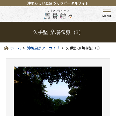
沖縄らしい風景づくりポータルサイト
MENU
久手堅-斎場御嶽（3）
ホーム
沖縄風景アーカイブ
久手堅-斎場御嶽（3）