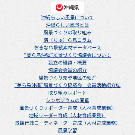
沖縄らしい風景について
沖縄らしい風景とは
風景づくりの取り組み
清（ちゅ）ら島コラム
おきなわ景観素材データベース
“美ら島沖縄”風景づくり協議会について
設立の経緯・概要
協議会会員の紹介
風景づくり先導地区の紹介
”美ら島沖縄”風景づくり協議会 会員活動紹介誌
取り組みレポート
シンポジウムの開催
風景づくりサポーター育成（人材育成業務）
地域リーダー育成（人材育成業務）
景観行政コーディネーター育成（人材育成業務）
風景学習