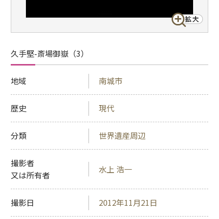
久手堅-斎場御嶽（3）
地域
南城市
歴史
現代
分類
世界遺産周辺
撮影者
水上 浩一
又は所有者
撮影日
2012年11月21日