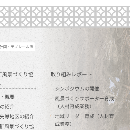
計画・モノレール課
”風景づくり協
取り組みレポート
て
シンポジウムの開催
・概要
風景づくりサポーター育成
（人材育成業務）
の紹介
地域リーダー育成（人材育
先導地区の紹介
成業務）
縄”風景づくり協