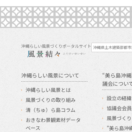
沖縄らしい風景づくりポータルサイト
沖縄県土木建築部都市
沖縄らしい風景について
“美ら島沖縄
議会につい
沖縄らしい風景とは
設立の経緯
風景づくりの取り組み
協議会会員
清（ちゅ）ら島コラム
風景づくり
おきなわ景観素材データ
ベース
”美ら島沖