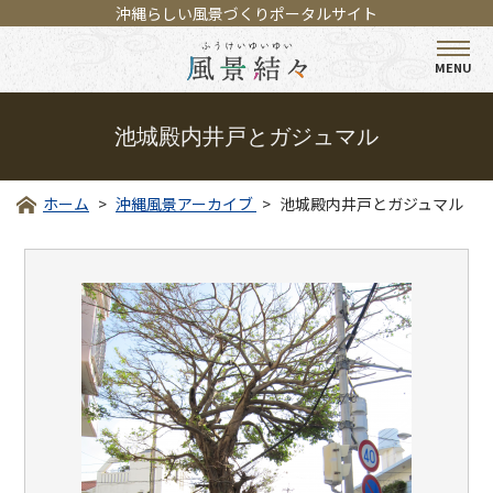
沖縄らしい風景づくりポータルサイト
MENU
池城殿内井戸とガジュマル
ホーム
沖縄風景アーカイブ
池城殿内井戸とガジュマル