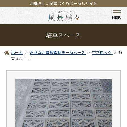
沖縄らしい風景づくりポータルサイト
MENU
駐車スペース
ホーム
おきなわ景観素材データベース
花ブロック
駐
車スペース