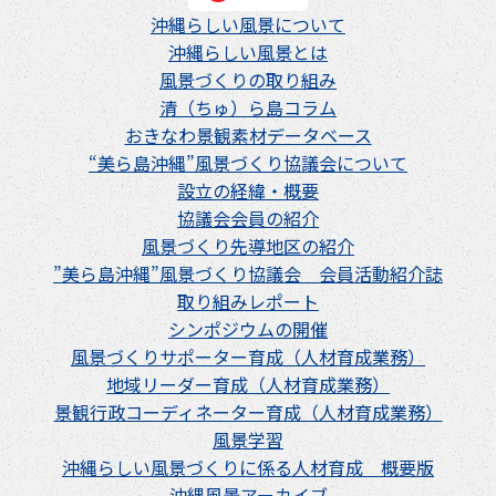
沖縄らしい風景について
沖縄らしい風景とは
風景づくりの取り組み
清（ちゅ）ら島コラム
おきなわ景観素材データベース
“美ら島沖縄”風景づくり協議会について
設立の経緯・概要
協議会会員の紹介
風景づくり先導地区の紹介
”美ら島沖縄”風景づくり協議会 会員活動紹介誌
取り組みレポート
シンポジウムの開催
風景づくりサポーター育成（人材育成業務）
地域リーダー育成（人材育成業務）
景観行政コーディネーター育成（人材育成業務）
風景学習
沖縄らしい風景づくりに係る人材育成 概要版
沖縄風景アーカイブ