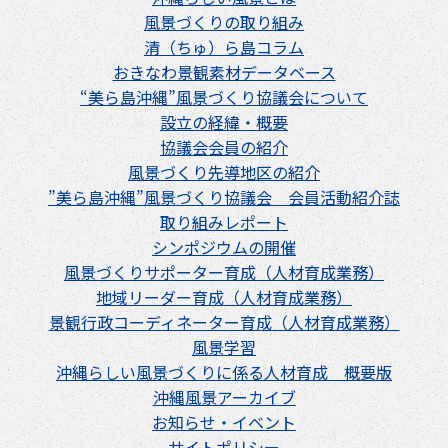
風景づくりの取り組み
清（ちゅ）ら島コラム
おきなわ景観素材データベース
“美ら島沖縄”風景づくり協議会について
設立の経緯・概要
協議会会員の紹介
風景づくり先導地区の紹介
”美ら島沖縄”風景づくり協議会 会員活動紹介誌
取り組みレポート
シンポジウムの開催
風景づくりサポーター育成（人材育成業務）
地域リーダー育成（人材育成業務）
景観行政コーディネーター育成（人材育成業務）
風景学習
沖縄らしい風景づくりに係る人材育成 概要版
沖縄風景アーカイブ
お知らせ・イベント
サイトポリシー