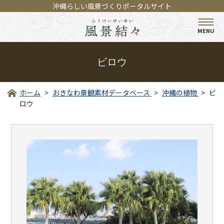
沖縄らしい風景づくりポータルサイト
MENU
ビロウ
ホーム
おきなわ景観素材データベース
沖縄の植物
ビ
ロウ