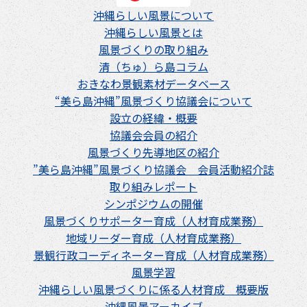
沖縄らしい風景について
沖縄らしい風景とは
風景づくりの取り組み
清（ちゅ）ら島コラム
おきなわ景観素材データベース
“美ら島沖縄”風景づくり協議会について
設立の経緯・概要
協議会会員の紹介
風景づくり先導地区の紹介
”美ら島沖縄”風景づくり協議会 会員活動紹介誌
取り組みレポート
シンポジウムの開催
風景づくりサポーター育成（人材育成業務）
地域リーダー育成（人材育成業務）
景観行政コーディネーター育成（人材育成業務）
風景学習
沖縄らしい風景づくりに係る人材育成 概要版
沖縄風景アーカイブ