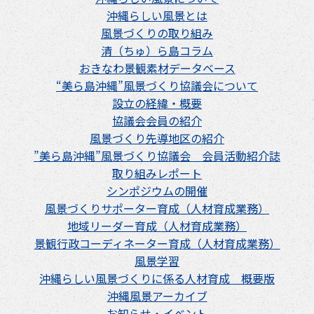
沖縄らしい風景とは
風景づくりの取り組み
清（ちゅ）ら島コラム
おきなわ景観素材データベース
“美ら島沖縄”風景づくり協議会について
設立の経緯・概要
協議会会員の紹介
風景づくり先導地区の紹介
”美ら島沖縄”風景づくり協議会 会員活動紹介誌
取り組みレポート
シンポジウムの開催
風景づくりサポーター育成（人材育成業務）
地域リーダー育成（人材育成業務）
景観行政コーディネーター育成（人材育成業務）
風景学習
沖縄らしい風景づくりに係る人材育成 概要版
沖縄風景アーカイブ
お知らせ・イベント