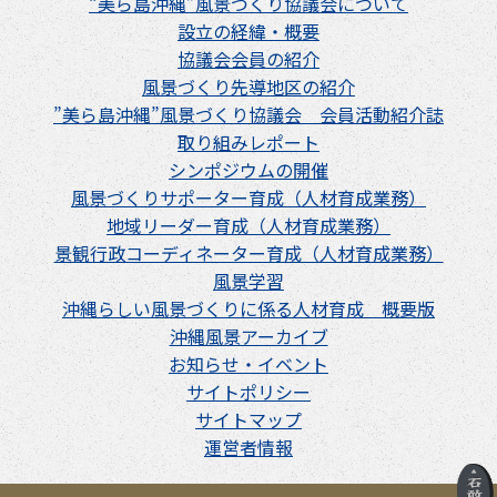
“美ら島沖縄”風景づくり協議会について
設立の経緯・概要
協議会会員の紹介
風景づくり先導地区の紹介
”美ら島沖縄”風景づくり協議会 会員活動紹介誌
取り組みレポート
シンポジウムの開催
風景づくりサポーター育成（人材育成業務）
地域リーダー育成（人材育成業務）
景観行政コーディネーター育成（人材育成業務）
風景学習
沖縄らしい風景づくりに係る人材育成 概要版
沖縄風景アーカイブ
お知らせ・イベント
サイトポリシー
サイトマップ
運営者情報