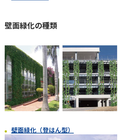
壁面緑化の種類
壁面緑化（登はん型）