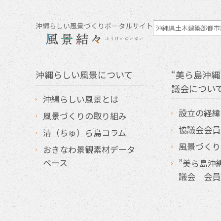
沖縄らしい風景づくりポータルサイト
沖縄県土木建築部都市
沖縄らしい風景について
“美ら島沖縄
議会につい
沖縄らしい風景とは
設立の経緯
風景づくりの取り組み
協議会会員
清（ちゅ）ら島コラム
風景づくり
おきなわ景観素材データ
ベース
”美ら島沖
議会 会員