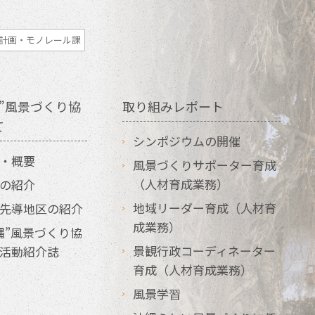
計画・モノレール課
”風景づくり協
取り組みレポート
て
シンポジウムの開催
・概要
風景づくりサポーター育成
（人材育成業務）
の紹介
地域リーダー育成（人材育
先導地区の紹介
成業務）
縄”風景づくり協
景観行政コーディネーター
活動紹介誌
育成（人材育成業務）
風景学習