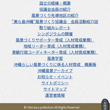
設立の経緯・概要
協議会会員の紹介
風景づくり先導地区の紹介
”美ら島沖縄”風景づくり協議会 会員活動紹介誌
取り組みレポート
シンポジウムの開催
風景づくりサポーター育成（人材育成業務）
地域リーダー育成（人材育成業務）
景観行政コーディネーター育成（人材育成業務）
風景学習
沖縄らしい風景づくりに係る人材育成 概要版
沖縄風景アーカイブ
お知らせ・イベント
サイトポリシー
サイトマップ
運営者情報
© Okinawa prefecture All Rights Reserved.