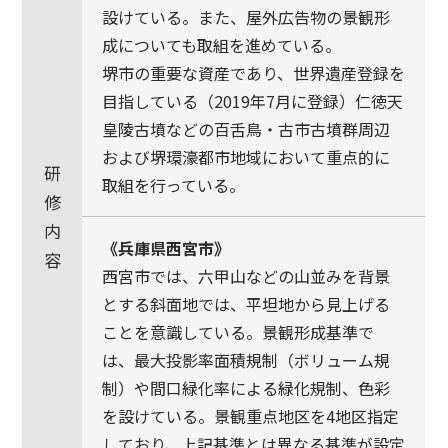
設けている。また、屋外広告物の景観形
成についても取組を進めている。
堺市の重要な資産であり、世界遺産登録を
目指している（2019年7月に登録）仁徳天
皇陵古墳などの百舌鳥・古市古墳群周辺
および堺環濠都市地域において重点的に
研
取組を行っている。
修
内
《兵庫県西宮市》
容
西宮市では、六甲山などの山並みを背景
とする斜面地では、平坦地から見上げる
ことを意識している。景観形成基準で
は、最大投影率面積規制（ボリューム規
制）や間口緑化率による緑化規制、色彩
を設けている。景観重点地区を4地区指定
しており、上記基準とは異なる基準が設定