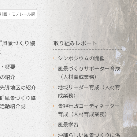
計画・モノレール課
”風景づくり協
取り組みレポート
て
シンポジウムの開催
・概要
風景づくりサポーター育成
（人材育成業務）
の紹介
地域リーダー育成（人材育
先導地区の紹介
成業務）
縄”風景づくり協
景観行政コーディネーター
活動紹介誌
育成（人材育成業務）
風景学習
沖縄らしい風景づくりに係